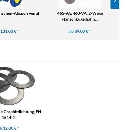
nschen-Absperrventil
465-VA, 460-VA, 2-Wege
83
Flanschkugelhahn,...
A
 131,00 € *
ab 89,00 € *
ie Graphitdichtung, EN
1514-1
b 12,00 € *