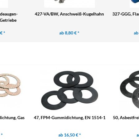
deaugen-
427-VA/BW, Anschweiß-Kugelhahn
327-GGG, Fla
Getriebe
€ *
ab 8,80 € *
ab
dichtung, Gas
47, FPM-Gummidichtung, EN 1514-1
50, Asbestfre
 *
ab 16,50 € *
a