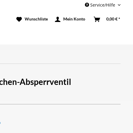
Service/Hilfe
Mein Konto
0,00 € *
schen-Absperrventil
n