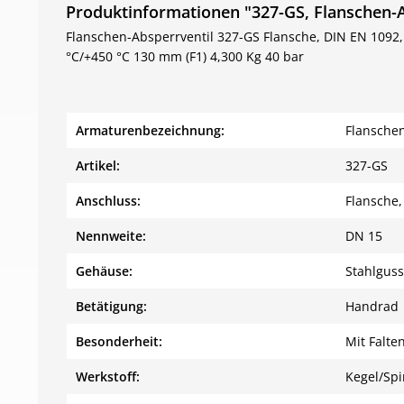
Produktinformationen "327-GS, Flanschen-A
Flanschen-Absperrventil 327-GS Flansche, DIN EN 1092,
°C/+450 °C 130 mm (F1) 4,300 Kg 40 bar
Armaturenbezeichnung:
Flanschen
Artikel:
327-GS
Anschluss:
Flansche,
Nennweite:
DN 15
Gehäuse:
Stahlguss
Betätigung:
Handrad
Besonderheit:
Mit Falte
Werkstoff:
Kegel/Spi