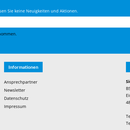
en Sie keine Neuigkeiten und Aktionen.
enommen.
Informationen
Si
Ansprechpartner
B
Newsletter
Ei
Datenschutz
4
Impressum
Te
Te