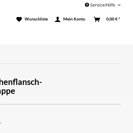
Service/Hilfe
Mein Konto
0,00 € *
henflansch-
appe
n