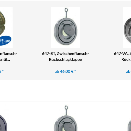
nflansch-
647-ST, Zwischenflansch-
647-VA, 
til...
Rückschlagklappe
Rück
€ *
ab 46,00 € *
ab