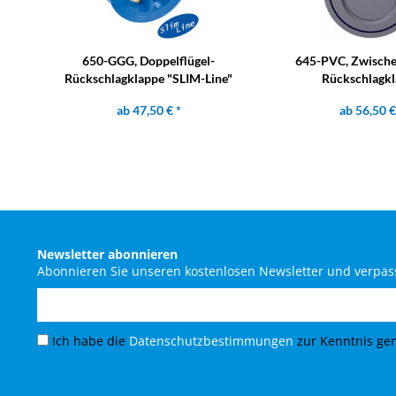
650-GGG, Doppelflügel-
645-PVC, Zwische
Rückschlagklappe "SLIM-Line"
Rückschlagk
ab 47,50 € *
ab 56,50 €
Newsletter abonnieren
Abonnieren Sie unseren kostenlosen Newsletter und verpass
Ich habe die
Datenschutzbestimmungen
zur Kenntnis g