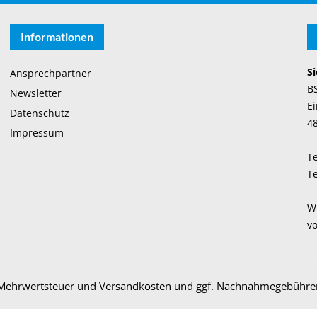
Informationen
Si
Ansprechpartner
B
Newsletter
Ei
Datenschutz
4
Impressum
Te
Te
Wi
vo
l. Mehrwertsteuer und
Versandkosten
und ggf. Nachnahmegebühren