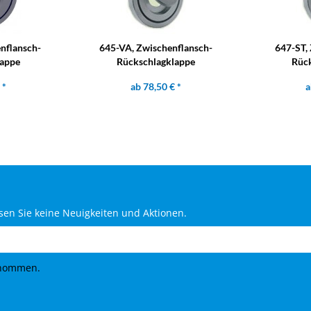
nflansch-
645-VA, Zwischenflansch-
647-ST,
lappe
Rückschlagklappe
Rück
 *
ab 78,50 € *
a
en Sie keine Neuigkeiten und Aktionen.
enommen.