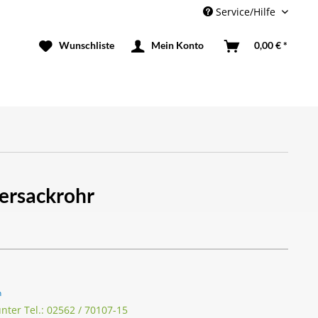
Service/Hilfe
Mein Konto
0,00 € *
ersackrohr
n
unter Tel.: 02562 / 70107-15