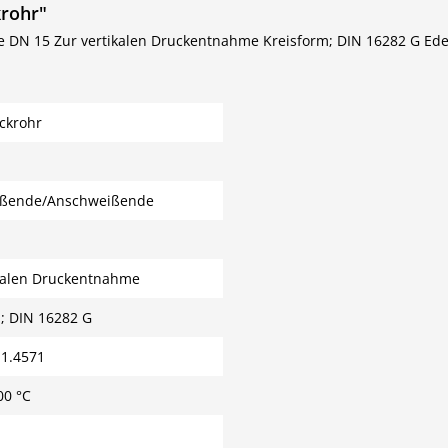
krohr"
N 15 Zur vertikalen Druckentnahme Kreisform; DIN 16282 G Edels
ckrohr
ßende/Anschweißende
ikalen Druckentnahme
; DIN 16282 G
 1.4571
00 °C