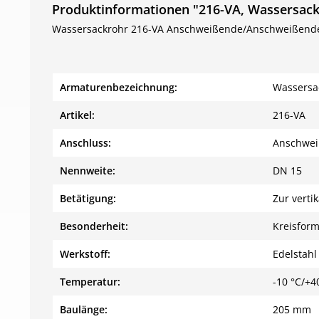
Produktinformationen "216-VA, Wassersac
Wassersackrohr 216-VA Anschweißende/Anschweißende D
Armaturenbezeichnung:
Wassersa
Artikel:
216-VA
Anschluss:
Anschwei
Nennweite:
DN 15
Betätigung:
Zur vert
Besonderheit:
Kreisform
Werkstoff:
Edelstahl
Temperatur:
-10 °C/+4
Baulänge:
205 mm